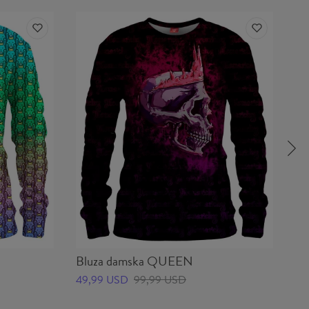
Bluza damska QUEEN
Bl
49,99 USD
99,99 USD
49