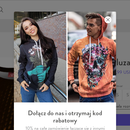
DARMOWA DOSTAWA OD 200 ZŁ
Bluz
49,99 U
Rozmiar
XS
S
Tabela roz
Dołącz do nas i otrzymaj kod
rabatowy
10% na całe zamówienie łączące się z innymi