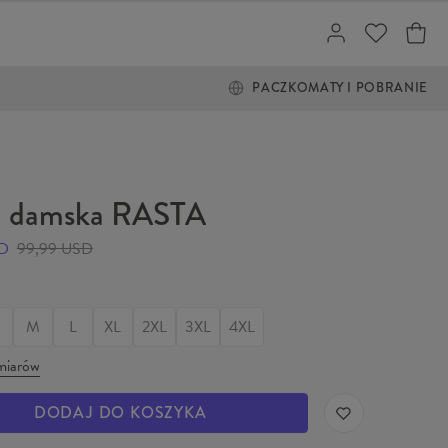
PACZKOMATY I POBRANIE
a damska RASTA
SD
99,99 USD
M
L
XL
2XL
3XL
4XL
miarów
DODAJ DO KOSZYKA