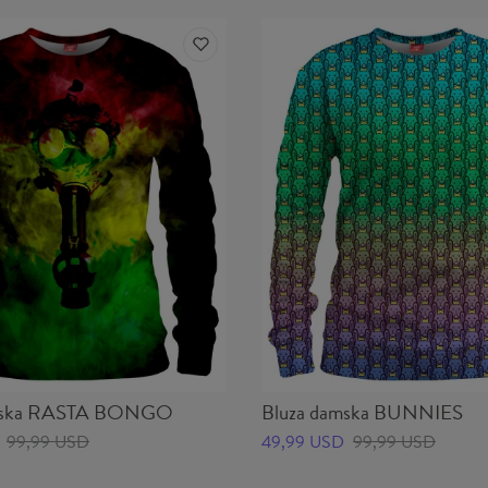
amska RASTA BONGO
Bluza damska BUNNIES
99,99 USD
49,99 USD
99,99 USD