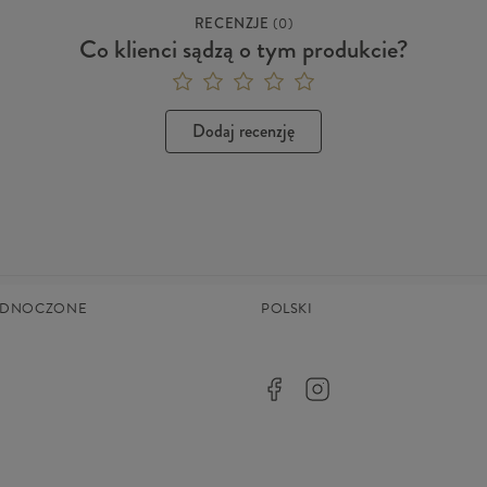
RECENZJE
(
0
)
Co klienci sądzą o tym produkcie?
Dodaj recenzję
JEDNOCZONE
POLSKI