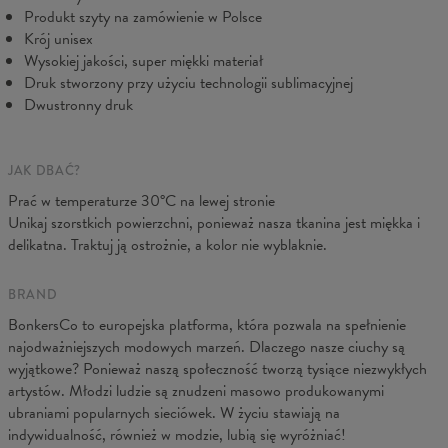
B - Sz. klatki
48
51
54
57
60
63
66
Produkt szyty na zamówienie w Polsce
C - Długość ręk.
61
62
63
64
65
66
67
Krój unisex
Wysokiej jakości, super miękki materiał
Druk stworzony przy użyciu technologii sublimacyjnej
Dwustronny druk
JAK DBAĆ?
Prać w temperaturze 30°C na lewej stronie
Unikaj szorstkich powierzchni, ponieważ nasza tkanina jest miękka i
delikatna. Traktuj ją ostrożnie, a kolor nie wyblaknie.
BRAND
BonkersCo to europejska platforma, która pozwala na spełnienie
najodważniejszych modowych marzeń. Dlaczego nasze ciuchy są
wyjątkowe? Ponieważ naszą społeczność tworzą tysiące niezwykłych
artystów. Młodzi ludzie są znudzeni masowo produkowanymi
ubraniami popularnych sieciówek. W życiu stawiają na
indywidualność, również w modzie, lubią się wyróżniać!