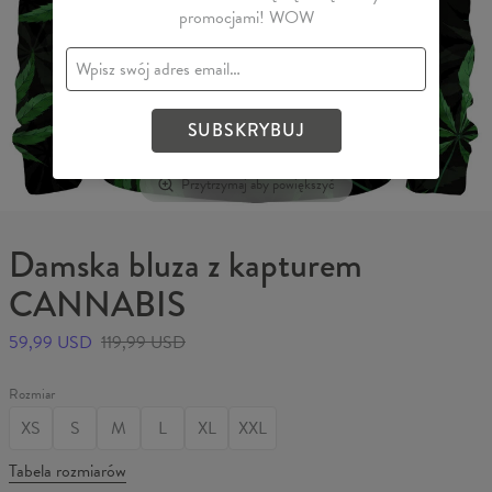
promocjami! WOW
SUBSKRYBUJ
Przytrzymaj aby powiększyć
Damska bluza z kapturem
CANNABIS
59,99 USD
119,99 USD
Rozmiar
XS
S
M
L
XL
XXL
Tabela rozmiarów