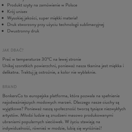
B - Sz. klatki
48
51
54
57
60
63
66
Produkt szyty na zamówienie w Polsce
C - Długość ręk.
61
62
63
64
65
66
67
Krój unisex
Wysokiej jakości, super miękki materiał
Druk stworzony przy użyciu technologii sublimacyjnej
Dwustronny druk
JAK DBAĆ?
Prać w temperaturze 30°C na lewej stronie
Unikaj szorstkich powierzchni, ponieważ nasza tkanina jest miękka i
delikatna. Traktuj ją ostrożnie, a kolor nie wyblaknie.
BRAND
BonkersCo to europejska platforma, która pozwala na spełnienie
najodważniejszych modowych marzeń. Dlaczego nasze ciuchy są
wyjątkowe? Ponieważ naszą społeczność tworzą tysiące niezwykłych
artystów. Młodzi ludzie są znudzeni masowo produkowanymi
ubraniami popularnych sieciówek. W życiu stawiają na
indywidualność, również w modzie, lubią się wyróżniać!