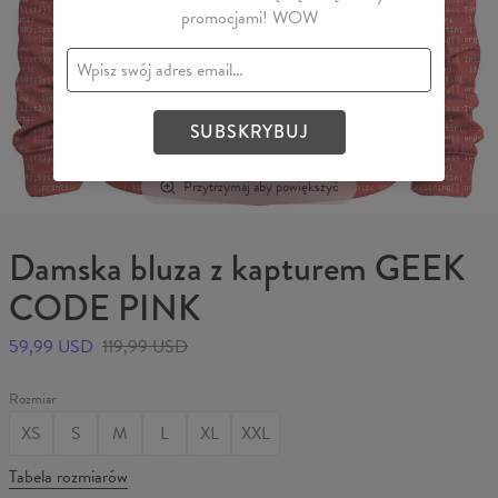
promocjami! WOW
SUBSKRYBUJ
Przytrzymaj aby powiększyć
Damska bluza z kapturem GEEK
CODE PINK
59,99 USD
119,99 USD
Rozmiar
XS
S
M
L
XL
XXL
Tabela rozmiarów