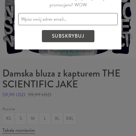
promocjami! WOW
SUBSKRYBUJ
Przytrzymaj aby powiększyć
Damska bluza z kapturem THE
SCIENTIFIC JAKE
59,99 USD
119,99 USD
Rozmiar
XS
S
M
L
XL
XXL
Tabela rozmiarów