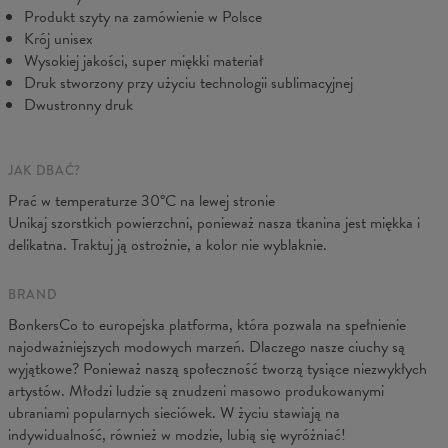
B - Sz. klatki
48
51
54
57
60
63
66
Produkt szyty na zamówienie w Polsce
C - Długość ręk.
61
62
63
64
65
66
67
Krój unisex
Wysokiej jakości, super miękki materiał
Druk stworzony przy użyciu technologii sublimacyjnej
Dwustronny druk
JAK DBAĆ?
Prać w temperaturze 30°C na lewej stronie
Unikaj szorstkich powierzchni, ponieważ nasza tkanina jest miękka i
delikatna. Traktuj ją ostrożnie, a kolor nie wyblaknie.
BRAND
BonkersCo to europejska platforma, która pozwala na spełnienie
najodważniejszych modowych marzeń. Dlaczego nasze ciuchy są
wyjątkowe? Ponieważ naszą społeczność tworzą tysiące niezwykłych
artystów. Młodzi ludzie są znudzeni masowo produkowanymi
ubraniami popularnych sieciówek. W życiu stawiają na
indywidualność, również w modzie, lubią się wyróżniać!