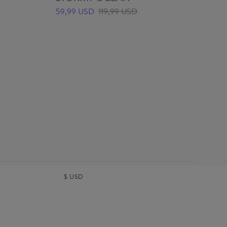
59,99 USD
119,99 USD
59
$
USD