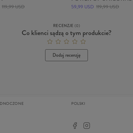
119,99 USD
59,99 USD
119,99 USD
RECENZJE
(
0
)
Co klienci sądzą o tym produkcie?
Dodaj recenzję
JEDNOCZONE
POLSKI