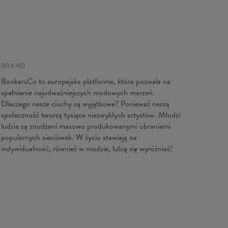
e na płasko
BRAND
BonkersCo to europejska platforma, która pozwala na
XS
S
M
L
XL
XXL
spełnienie najodważniejszych modowych marzeń.
gość
64
66,5
68,5
71
73
75,5
Dlaczego nasze ciuchy są wyjątkowe? Ponieważ naszą
latki
44
47
50
53
56
59
społeczność tworzą tysiące niezwykłych artystów. Młodzi
ość ręk.
62
63
64
65
66
67
ludzie są znudzeni masowo produkowanymi ubraniami
popularnych sieciówek. W życiu stawiają na
indywidualność, również w modzie, lubią się wyróżniać!