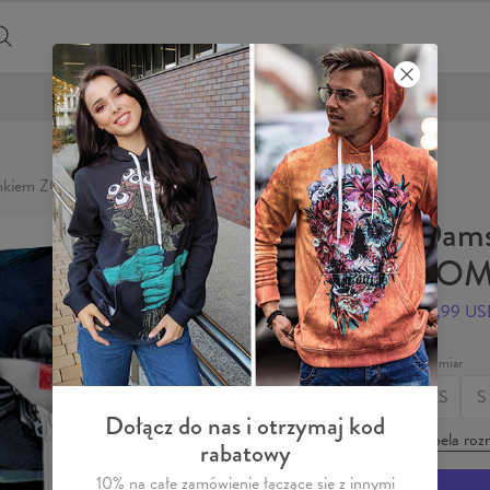
DARMOWA DOSTAWA OD 200 ZŁ
zamkiem ZOMBIE POLICE
Dams
ZOM
59,99 U
Rozmiar
XS
S
Dołącz do nas i otrzymaj kod
Tabela roz
rabatowy
10% na całe zamówienie łączące się z innymi