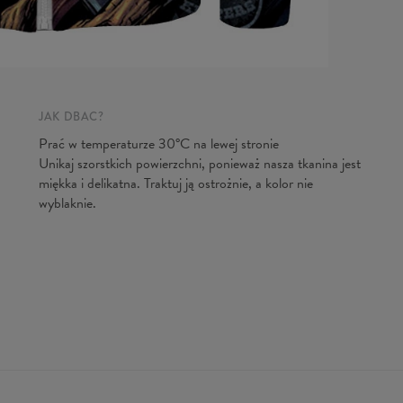
Mierzon
JAK DBAĆ?
Prać w temperaturze 30°C na lewej stronie
CM
Unikaj szorstkich powierzchni, ponieważ nasza tkanina jest
A - Dłu
miękka i delikatna. Traktuj ją ostrożnie, a kolor nie
B - Sz. k
wyblaknie.
C - Dług