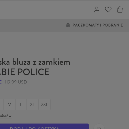
PACZKOMATY I POBRANIE
ka bluza z zamkiem
BIE POLICE
SD
119,99 USD
M
L
XL
2XL
miarów