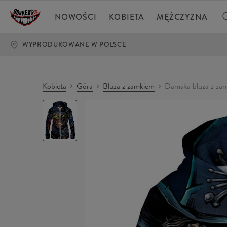
NOWOŚCI
KOBIETA
MĘŻCZYZNA
WYPRODUKOWANE W POLSCE
Kobieta
Góra
Bluza z zamkiem
Damska bluza z 
Damska
bluza
z
zamkiem
ZOMBIE
POLICE