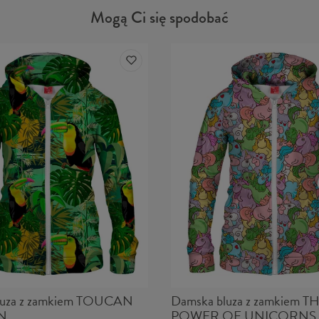
Mogą Ci się spodobać
luza z zamkiem TOUCAN
Damska bluza z zamkiem T
N
POWER OF UNICORNS