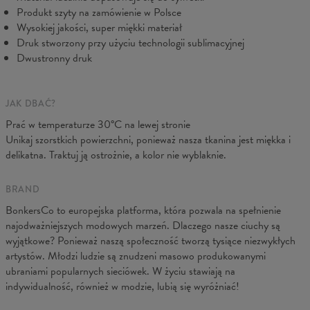
Produkt szyty na zamówienie w Polsce
Wysokiej jakości, super miękki materiał
Druk stworzony przy użyciu technologii sublimacyjnej
Dwustronny druk
JAK DBAĆ?
Prać w temperaturze 30°C na lewej stronie
Unikaj szorstkich powierzchni, ponieważ nasza tkanina jest miękka i
Wymiary podane na płasko. Produkt elastyczny, dopasowuje się
delikatna. Traktuj ją ostrożnie, a kolor nie wyblaknie.
do ciała.
(CM)
XS
S
M
L
XL
BRAND
A - Długość
88
90
92
94
96
BonkersCo to europejska platforma, która pozwala na spełnienie
B - Szerokość talii
31
33
35
37
39
najodważniejszych modowych marzeń. Dlaczego nasze ciuchy są
wyjątkowe? Ponieważ naszą społeczność tworzą tysiące niezwykłych
artystów. Młodzi ludzie są znudzeni masowo produkowanymi
ubraniami popularnych sieciówek. W życiu stawiają na
indywidualność, również w modzie, lubią się wyróżniać!