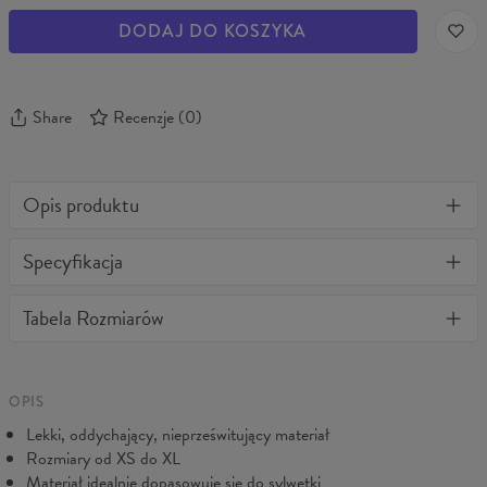
DODAJ DO KOSZYKA
Share
Recenzje
(
0
)
Opis produktu
Jedyne w swoim rodzaju legginsy 3D z pełnym nadrukiem.
Specyfikacja
Stylowe, ciepłe, wygodne i bardzo wytrzymałe. Niezależnie jak
często będziesz je prać nie stracą kształtu, a kolory nie wyblakną.
Materiał:
82% Nylon, 18% Spandex
Tabela Rozmiarów
BonkersCo gwarantuje najwyższą jakość wszystkich zakupionych
Przeznaczenie:
Damskie
produktów. Jeżeli zamówienie nie spełniło Twoich oczekiwań,
Pochodzenie:
Wyprodukowano w Unii Europejskiej
prosimy skontaktuj się z naszą Obsługą Klienta. Dołożymy
Dostępność:
Szyte na zamówienie
wszelkich starań, abyś był w pełni zadowolony.
OPIS
Lekki, oddychający, nieprześwitujący materiał
Rozmiary od XS do XL
Materiał idealnie dopasowuje się do sylwetki