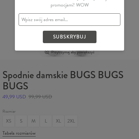
promocjami! WOW
SUBSKRYBUJ
Przytrzymaj aby powiększyć
Spodnie damskie BUGS BUGS
BUGS
49,99 USD
99,99 USD
Rozmiar
XS
S
M
L
XL
2XL
Tabela rozmiarów