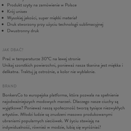
Produkt szyty na zamówienie w Polsce
Krój unisex
Wysokiej jakości, super miękki materiał
Druk stworzony przy użyciu technologii sublimacyjnej
Dwustronny druk
JAK DBAĆ?
Mierzone na płasko
Prać w temperaturze 30°C na lewej stronie
Unikaj szorstkich powierzchni, ponieważ nasza tkanina jest miękka i
CM
XS
S
M
L
XL
XXL
delikatna. Traktuj ją ostrożnie, a kolor nie wyblaknie.
A - Długość
102
104
106
108
110
112
B - Szerokość pasa
38
40
42
43
45
47
BRAND
C - Szerokość bioder
55
57
59
60
62
64
BonkersCo to europejska platforma, która pozwala na spełnienie
najodważniejszych modowych marzeń. Dlaczego nasze ciuchy są
wyjątkowe? Ponieważ naszą społeczność tworzą tysiące niezwykłych
artystów. Młodzi ludzie są znudzeni masowo produkowanymi
ubraniami popularnych sieciówek. W życiu stawiają na
indywidualność, również w modzie, lubią się wyróżniać!