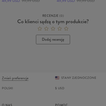
49,99 USD
99,99 USD
49,99 USD
99,99 USD
RECENZJE
(
0
)
Co klienci sądzą o tym produkcie?
Dodaj recenzję
Zmień preferencje
STANY ZJEDNOCZONE
POLSKI
$
USD
O NAS
POMOC