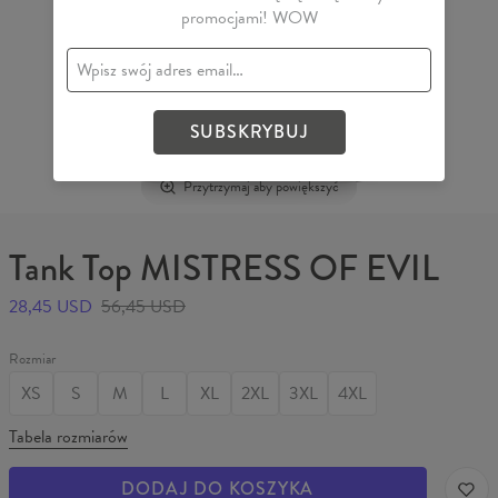
promocjami! WOW
SUBSKRYBUJ
Przytrzymaj aby powiększyć
Tank Top MISTRESS OF EVIL
28,45 USD
56,45 USD
Rozmiar
XS
S
M
L
XL
2XL
3XL
4XL
Tabela rozmiarów
DODAJ DO KOSZYKA