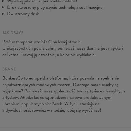
Wysokiej jakości, super miękki materiał
Druk stworzony przy użyciu technologii sublimacyjnej
Dwustronny druk
JAK DBAĆ?
Prać w temperaturze 30°C na lewej stronie
Unikaj szorstkich powierzchni, ponieważ nasza tkanina jest miękka i
delikatna. Traktuj ją ostrożnie, a kolor nie wyblaknie.
BRAND
BonkersCo to europejska platforma, która pozwala na spełnienie
najodważniejszych modowych marzeń. Dlaczego nasze ciuchy są
wyjątkowe? Ponieważ naszą społeczność tworzą tysiące niezwykłych
artystów. Młodzi ludzie są znudzeni masowo produkowanymi
ubraniami popularnych sieciówek. W życiu stawiają na
indywidualność, również w modzie, lubią się wyróżniać!