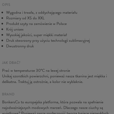
wszelkich starań, abyś był w pełni zadowolony.
Mierzone na płasko
OPIS
Wygodna i trwała, z oddychającego materiału
CM
XS
S
M
L
XL
2XL
3XL
4XL
Rozmiary od XS do XXL
A - Długość
67
68
69
70
71
73
75
78
Produkt szyty na zamówienie w Polsce
B - Sz. klatki
50
52
54
56
58
60
63
66
Krój unisex
C - Długość ręk.
63
64
65
66
66
67
68
69
Wysokiej jakości, super miękki materiał
Druk stworzony przy użyciu technologii sublimacyjnej
Dwustronny druk
JAK DBAĆ?
Prać w temperaturze 30°C na lewej stronie
Unikaj szorstkich powierzchni, ponieważ nasza tkanina jest miękka i
delikatna. Traktuj ją ostrożnie, a kolor nie wyblaknie.
BRAND
BonkersCo to europejska platforma, która pozwala na spełnienie
najodważniejszych modowych marzeń. Dlaczego nasze ciuchy są
wyjątkowe? Ponieważ naszą społeczność tworzą tysiące niezwykłych