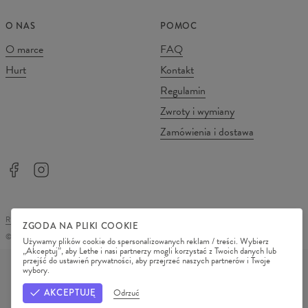
O NAS
POMOC
O marce
FAQ
Hurt
Kontakt
Regulamin
Zwroty i wymiany
Zamówienia i dostawa
REGULAMIN SKLEPU
POLITYKA PRYWATNOŚCI
ZGODA NA PLIKI COOKIE
©
2026
Change Into Colours
Używamy plików cookie do spersonalizowanych reklam / treści. Wybierz
„Akceptuj”, aby Lethe i nasi partnerzy mogli korzystać z Twoich danych lub
METODY PŁATNOŚCI
przejść do ustawień prywatności, aby przejrzeć naszych partnerów i Twoje
wybory.
NASI PARTNERZY
AKCEPTUJĘ
Odrzuć