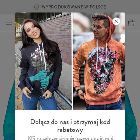
WYPRODUKOWANE W POLSCE
Dołącz do nas i otrzymaj kod
rabatowy
10% na całe zamówienie łączące się z innymi