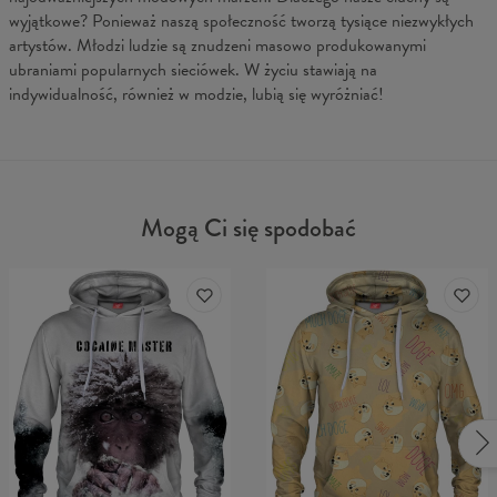
wyjątkowe? Ponieważ naszą społeczność tworzą tysiące niezwykłych
artystów. Młodzi ludzie są znudzeni masowo produkowanymi
ubraniami popularnych sieciówek. W życiu stawiają na
indywidualność, również w modzie, lubią się wyróżniać!
Mogą Ci się spodobać