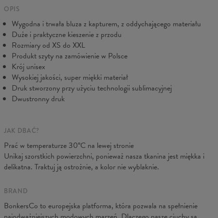
Dołożymy wszelkich starań, abyś był w pełni zadowolony.
Mierzone na płasko
OPIS
Wygodna i trwała bluza z kapturem, z oddychającego materiału
CM
XS
S
M
L
XL
XXL
XXXL
Duże i praktyczne kieszenie z przodu
A - Długość
65
67
69
71
73
75
77
Rozmiary od XS do XXL
B - Sz. klatki
48
51
54
57
60
63
66
Produkt szyty na zamówienie w Polsce
C - Długość ręk.
61
62
63
64
65
66
67
Krój unisex
Wysokiej jakości, super miękki materiał
Druk stworzony przy użyciu technologii sublimacyjnej
Dwustronny druk
JAK DBAĆ?
Prać w temperaturze 30°C na lewej stronie
Unikaj szorstkich powierzchni, ponieważ nasza tkanina jest miękka i
delikatna. Traktuj ją ostrożnie, a kolor nie wyblaknie.
BRAND
BonkersCo to europejska platforma, która pozwala na spełnienie
najodważniejszych modowych marzeń. Dlaczego nasze ciuchy są