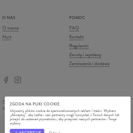
O NAS
POMOC
O marce
FAQ
Hurt
Kontakt
Regulamin
Zwroty i wymiany
Zamówienia i dostawa
REGULAMIN SKLEPU
POLITYKA PRYWATNOŚCI
ZGODA NA PLIKI COOKIE
©
2026
Change Into Colours
Używamy plików cookie do spersonalizowanych reklam / treści. Wybierz
„Akceptuj”, aby Lethe i nasi partnerzy mogli korzystać z Twoich danych lub
METODY PŁATNOŚCI
przejść do ustawień prywatności, aby przejrzeć naszych partnerów i Twoje
wybory.
NASI PARTNERZY
AKCEPTUJĘ
Odrzuć