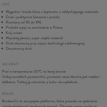
Dołożymy wszelkich starań, abyś był w pełni zadowolony.
Mierzone na płasko
OPIS
Wygodna i trwała bluza z kapturem, z oddychającego materiału
CM
XS
S
M
L
XL
XXL
XXXL
Duże i praktyczne kieszenie z przodu
A - Długość
65
67
69
71
73
75
77
Rozmiary od XS do XXL
B - Sz. klatki
48
51
54
57
60
63
66
Produkt szyty na zamówienie w Polsce
C - Długość ręk.
61
62
63
64
65
66
67
Krój unisex
Wysokiej jakości, super miękki materiał
Druk stworzony przy użyciu technologii sublimacyjnej
Dwustronny druk
JAK DBAĆ?
Prać w temperaturze 30°C na lewej stronie
Unikaj szorstkich powierzchni, ponieważ nasza tkanina jest miękka i
delikatna. Traktuj ją ostrożnie, a kolor nie wyblaknie.
BRAND
BonkersCo to europejska platforma, która pozwala na spełnienie
najodważniejszych modowych marzeń. Dlaczego nasze ciuchy są