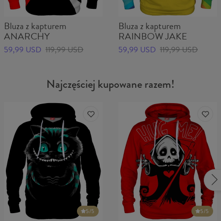
Bluza z kapturem
Bluza z kapturem
ANARCHY
RAINBOW JAKE
59,99 USD
119,99 USD
59,99 USD
119,99 USD
Najczęściej kupowane razem!
5
/5
5
/5