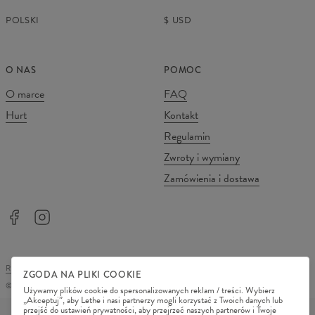
POLSKI
$
USD
O NAS
POMOC
O marce
FAQ
Hurt
Kontakt
Regulamin
Zwroty i wymiany
Zamówienia i dostawa
REGULAMIN SKLEPU
POLITYKA PRYWATNOŚCI
ZGODA NA PLIKI COOKIE
©
2026
Change Into Colours
Używamy plików cookie do spersonalizowanych reklam / treści. Wybierz
„Akceptuj”, aby Lethe i nasi partnerzy mogli korzystać z Twoich danych lub
METODY PŁATNOŚCI
przejść do ustawień prywatności, aby przejrzeć naszych partnerów i Twoje