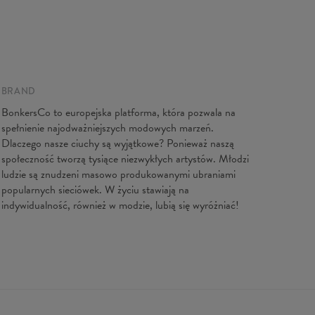
e na płasko
XS
S
M
L
XL
XXL
XXXL
gość
65
67
69
71
73
75
77
latki
48
51
54
57
60
63
66
ość ręk.
61
62
63
64
65
66
67
BRAND
BonkersCo to europejska platforma, która pozwala na
spełnienie najodważniejszych modowych marzeń.
Dlaczego nasze ciuchy są wyjątkowe? Ponieważ naszą
społeczność tworzą tysiące niezwykłych artystów. Młodzi
ludzie są znudzeni masowo produkowanymi ubraniami
popularnych sieciówek. W życiu stawiają na
indywidualność, również w modzie, lubią się wyróżniać!