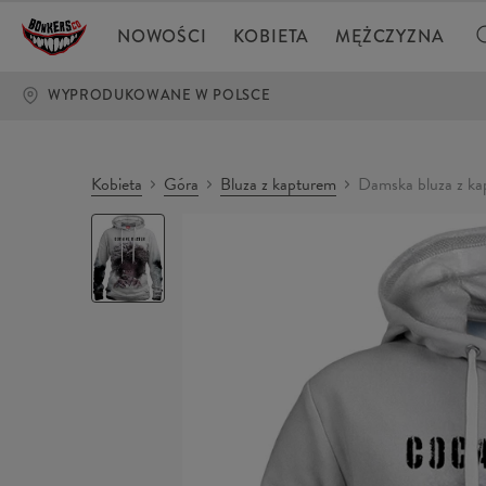
NOWOŚCI
KOBIETA
MĘŻCZYZNA
WYPRODUKOWANE W POLSCE
Kobieta
Góra
Bluza z kapturem
Damska bluza z 
Damska
bluza
z
kapturem
MASTER