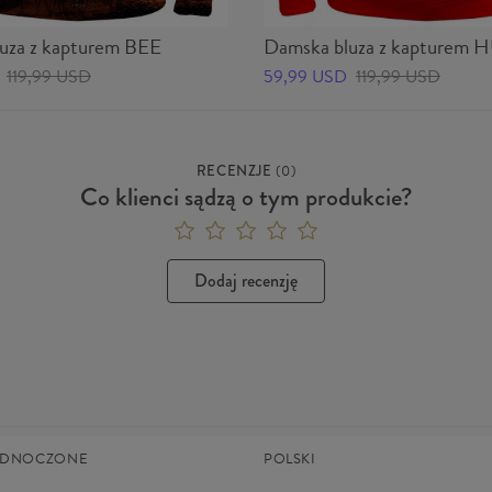
uza z kapturem BEE
Damska bluza z kapturem
119,99 USD
59,99 USD
119,99 USD
RECENZJE
(
0
)
Co klienci sądzą o tym produkcie?
Dodaj recenzję
JEDNOCZONE
POLSKI