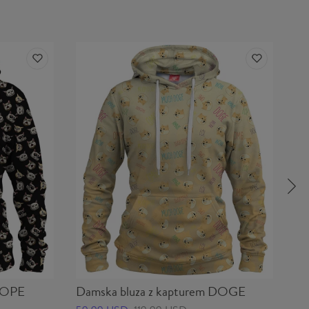
 NOPE
Damska bluza z kapturem DOGE
Da