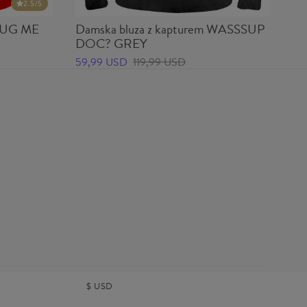
2.5
/5
 HUG ME
Damska bluza z kapturem WASSSUP
Ko
DOC? GREY
24
59,99 USD
119,99 USD
$
USD