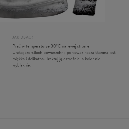
Mierzon
CM
A - Dłu
B - Sz. k
C - Dług
JAK DBAĆ?
Prać w temperaturze 30°C na lewej stronie
Unikaj szorstkich powierzchni, ponieważ nasza tkanina jest
miękka i delikatna. Traktuj ją ostrożnie, a kolor nie
wyblaknie.