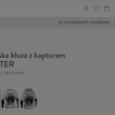
PACZKOMATY I POBRANIE
ka bluza z kapturem
TER
SD
119,99 USD
Bluza
Bluza
MASTER
z
kapturem
MASTER