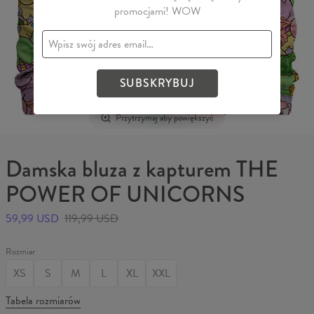
promocjami! WOW
SUBSKRYBUJ
Przytrzymaj aby powiększyć
Damska bluza z kapturem THE
POWER OF UNICORNS
59,99 USD
119,99 USD
Rozmiar
XS
S
M
L
XL
XXL
Tabela rozmiarów