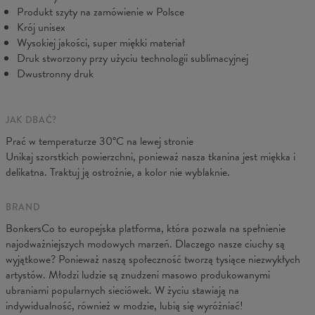
B - Sz. klatki
48
51
54
57
60
63
66
Produkt szyty na zamówienie w Polsce
C - Długość ręk.
61
62
63
64
65
66
67
Krój unisex
Wysokiej jakości, super miękki materiał
Druk stworzony przy użyciu technologii sublimacyjnej
Dwustronny druk
JAK DBAĆ?
Prać w temperaturze 30°C na lewej stronie
Unikaj szorstkich powierzchni, ponieważ nasza tkanina jest miękka i
delikatna. Traktuj ją ostrożnie, a kolor nie wyblaknie.
BRAND
BonkersCo to europejska platforma, która pozwala na spełnienie
najodważniejszych modowych marzeń. Dlaczego nasze ciuchy są
wyjątkowe? Ponieważ naszą społeczność tworzą tysiące niezwykłych
artystów. Młodzi ludzie są znudzeni masowo produkowanymi
ubraniami popularnych sieciówek. W życiu stawiają na
indywidualność, również w modzie, lubią się wyróżniać!