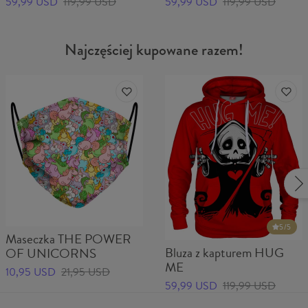
59,99 USD
119,99 USD
59,99 USD
119,99 USD
Najczęściej kupowane razem!
5
/5
Maseczka THE POWER
Bluza z kapturem HUG
OF UNICORNS
ME
10,95 USD
21,95 USD
59,99 USD
119,99 USD