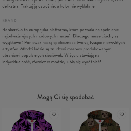
C - Długość ręk.
62
63
64
65
66
67
delikatna. Traktuj ją ostrożnie, a kolor nie wyblaknie.
BRAND
BonkersCo to europejska platforma, która pozwala na spełnienie
najodważniejszych modowych marzeń. Dlaczego nasze ciuchy są
wyjątkowe? Ponieważ naszą społeczność tworzą tysiące niezwykłych
artystów. Młodzi ludzie są znudzeni masowo produkowanymi
ubraniami popularnych sieciówek. W życiu stawiają na
indywidualność, również w modzie, lubią się wyróżniać!
Mogą Ci się spodobać