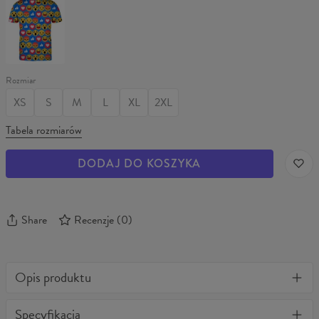
EMOJI
Rozmiar
XS
S
M
L
XL
2XL
Tabela rozmiarów
DODAJ DO KOSZYKA
Share
Recenzje
(
0
)
Opis produktu
Jedyna w swoim rodzaju bluza z zamkiem 3D z pełnym
Specyfikacja
nadrukiem. Stylowa, ciepła, wygodna i bardzo wytrzymała.