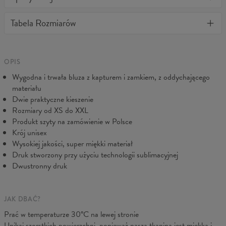
Niezależnie jak często będziesz ją prać nie straci kształtu, a kolory
Materiał:
70% Bawełna, 30% Poliester
Tabela Rozmiarów
nie wyblakną. BonkersCo gwarantuje najwyższą jakość wszystkich
Przeznaczenie:
Unisex
zakupionych produktów. Jeżeli zamówienie nie spełniło Twoich
Pochodzenie:
Wyprodukowano w Unii Europejskiej
oczekiwań, prosimy skontaktuj się z naszą Obsługą Klienta.
Dostępność:
Produkowane na zamówienie
Dołożymy wszelkich starań, abyś był w pełni zadowolony.
OPIS
Wygodna i trwała bluza z kapturem i zamkiem, z oddychającego
materiału
Dwie praktyczne kieszenie
Rozmiary od XS do XXL
Produkt szyty na zamówienie w Polsce
Krój unisex
Wysokiej jakości, super miękki materiał
Druk stworzony przy użyciu technologii sublimacyjnej
Dwustronny druk
Mierzone na płasko
CM
XS
S
M
L
XL
XXL
JAK DBAĆ?
A - Długość
64
66,5
68,5
71
73
75,5
Prać w temperaturze 30°C na lewej stronie
B - Sz. klatki
44
47
50
53
56
59
Unikaj szorstkich powierzchni, ponieważ nasza tkanina jest miękka i