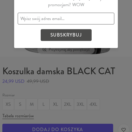
promocjami! WOW
SUBSKRYBUJ
Przytrzymaj aby powiększyć
Koszulka damska BLACK CAT
24,99 USD
49,99 USD
Rozmiar
XS
S
M
L
XL
2XL
3XL
4XL
Tabela rozmiarów
DODAJ DO KOSZYKA