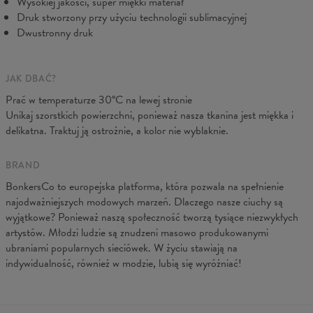
Wysokiej jakości, super miękki materiał
Druk stworzony przy użyciu technologii sublimacyjnej
Dwustronny druk
JAK DBAĆ?
Prać w temperaturze 30°C na lewej stronie
Unikaj szorstkich powierzchni, ponieważ nasza tkanina jest miękka i
delikatna. Traktuj ją ostrożnie, a kolor nie wyblaknie.
BRAND
BonkersCo to europejska platforma, która pozwala na spełnienie
najodważniejszych modowych marzeń. Dlaczego nasze ciuchy są
wyjątkowe? Ponieważ naszą społeczność tworzą tysiące niezwykłych
artystów. Młodzi ludzie są znudzeni masowo produkowanymi
ubraniami popularnych sieciówek. W życiu stawiają na
indywidualność, również w modzie, lubią się wyróżniać!