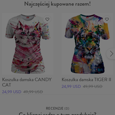
Najczęściej kupowane razem!
Koszulka damska CANDY
Koszulka damska TIGER II
CAT
24,99 USD
49,99 USD
24,99 USD
49,99 USD
RECENZJE
(
0
)
Co klienci sądzą o tym produkcie?