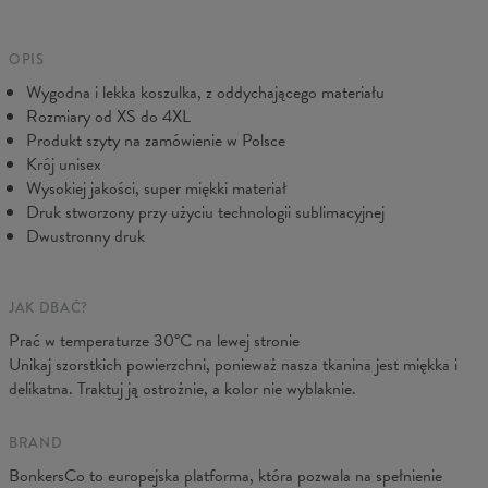
Pochodzenie:
Wyprodukowano w Unii Europejskiej
prosimy skontaktuj się z naszą Obsługą Klienta. Dołożymy
Dostępność:
Szyte na zamówienie
wszelkich starań, abyś był w pełni zadowolony.
Mierzone na płasko
OPIS
Wygodna i lekka koszulka, z oddychającego materiału
CM
XS
S
M
L
XL
2XL
3XL
4XL
Rozmiary od XS do 4XL
A - Długość
67
69
71
73
75
77
79
81
Produkt szyty na zamówienie w Polsce
B - Sz.klatki
47
50
53
56
59
62
65
68
Krój unisex
C - Długość ręk.
18,5
19
19,5
20
20,5
21
21,5
22
Wysokiej jakości, super miękki materiał
Druk stworzony przy użyciu technologii sublimacyjnej
Dwustronny druk
JAK DBAĆ?
Prać w temperaturze 30°C na lewej stronie
Unikaj szorstkich powierzchni, ponieważ nasza tkanina jest miękka i
delikatna. Traktuj ją ostrożnie, a kolor nie wyblaknie.
BRAND
BonkersCo to europejska platforma, która pozwala na spełnienie