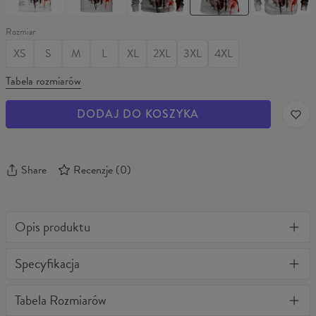
FACE
Rozmiar
XS
S
M
L
XL
2XL
3XL
4XL
Tabela rozmiarów
DODAJ DO KOSZYKA
Share
Recenzje
(
0
)
Opis produktu
Jedyna w swoim rodzaju koszulka 3D z pełnym nadrukiem.
Specyfikacja
Stylowa, ciepła, wygodna i bardzo wytrzymała. Niezależnie jak
często będziesz ją prać nie straci kształtu, a kolory nie wyblakną.
Materiał:
Miękka dzianina syntetyczna
Tabela Rozmiarów
BonkersCo gwarantuje najwyższą jakość wszystkich zakupionych
Przeznaczenie:
Unisex
produktów. Jeżeli zamówienie nie spełniło Twoich oczekiwań,