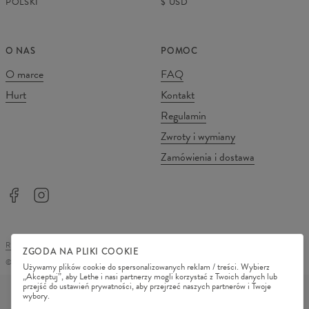
POLSKI
$
USD
O NAS
POMOC
O marce
FAQ
Hurt
Kontakt
Regulamin
Zwroty i wymiany
Zamówienia i dostawa
REGULAMIN SKLEPU
POLITYKA PRYWATNOŚCI
ZGODA NA PLIKI COOKIE
©
2026
Change Into Colours
Używamy plików cookie do spersonalizowanych reklam / treści. Wybierz
„Akceptuj”, aby Lethe i nasi partnerzy mogli korzystać z Twoich danych lub
METODY PŁATNOŚCI
przejść do ustawień prywatności, aby przejrzeć naszych partnerów i Twoje
wybory.