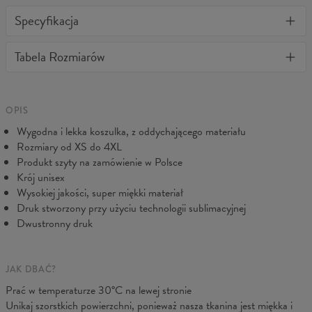
Jedyna w swoim rodzaju koszulka 3D z pełnym nadrukiem.
Specyfikacja
Stylowa, ciepła, wygodna i bardzo wytrzymała. Niezależnie jak
często będziesz ją prać nie straci kształtu, a kolory nie wyblakną.
Materiał:
Miękka dzianina syntetyczna
Tabela Rozmiarów
BonkersCo gwarantuje najwyższą jakość wszystkich zakupionych
Przeznaczenie:
Unisex
produktów. Jeżeli zamówienie nie spełniło Twoich oczekiwań,
Pochodzenie:
Wyprodukowano w Unii Europejskiej
prosimy skontaktuj się z naszą Obsługą Klienta. Dołożymy
Dostępność:
Szyte na zamówienie
wszelkich starań, abyś był w pełni zadowolony.
Mierzone na płasko
OPIS
Wygodna i lekka koszulka, z oddychającego materiału
CM
XS
S
M
L
XL
2XL
3XL
4XL
Rozmiary od XS do 4XL
A - Długość
67
69
71
73
75
77
79
81
Produkt szyty na zamówienie w Polsce
B - Sz.klatki
47
50
53
56
59
62
65
68
Krój unisex
C - Długość ręk.
18,5
19
19,5
20
20,5
21
21,5
22
Wysokiej jakości, super miękki materiał
Druk stworzony przy użyciu technologii sublimacyjnej
Dwustronny druk
JAK DBAĆ?
Prać w temperaturze 30°C na lewej stronie
Unikaj szorstkich powierzchni, ponieważ nasza tkanina jest miękka i