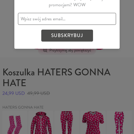
promocjami! WOW
SUBSKRYBUJ
Przytrzymaj aby powiększyć
Koszulka HATERS GONNA
HATE
24,99 USD
49,99 USD
HATERS GONNA HATE
Skarpetki
Damska
Spodnie
Koszulka
Legginsy
HATERS
bluza
damskie
damska
HATERS
GONNA
z
HATERS
HATERS
GONNA
HATE
zamkiem
GONNA
GONNA
HATE
HATERS
HATE
HATE