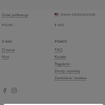
Zmień preferencje
STANY ZJEDNOCZONE
POLSKI
$
USD
O NAS
POMOC
O marce
FAQ
Hurt
Kontakt
Regulamin
Zwroty i wymiany
Zamówienia i dostawa