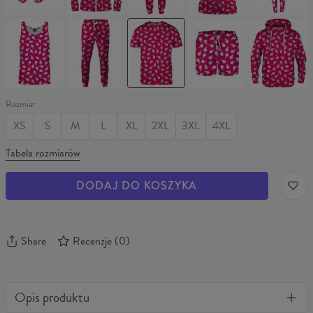
GONNA
HATE
Tank
Spodnie
Koszulka
Szorty
Bluza
Top
HATERS
HATERS
HATERS
z
HATERS
GONNA
GONNA
GONNA
kapturem
GONNA
HATE
HATE
HATE
HATERS
HATE
GONNA
HATE
Rozmiar
XS
S
M
L
XL
2XL
3XL
4XL
Tabela rozmiarów
DODAJ DO KOSZYKA
Share
Recenzje
(
0
)
Opis produktu