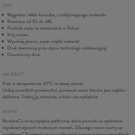
wszelkich starań, abyś był w pełni zadowolony.
Mierzone na płasko
OPIS
Wygodna i lekka koszulka, z oddychającego materiału
CM
XS
S
M
L
XL
2XL
3XL
4XL
Rozmiary od XS do 4XL
A - Długość
67
69
71
73
75
77
79
81
Produkt szyty na zamówienie w Polsce
B - Sz.klatki
47
50
53
56
59
62
65
68
Krój unisex
C - Długość ręk.
18,5
19
19,5
20
20,5
21
21,5
22
Wysokiej jakości, super miękki materiał
Druk stworzony przy użyciu technologii sublimacyjnej
Dwustronny druk
JAK DBAĆ?
Prać w temperaturze 30°C na lewej stronie
Unikaj szorstkich powierzchni, ponieważ nasza tkanina jest miękka i
delikatna. Traktuj ją ostrożnie, a kolor nie wyblaknie.
BRAND
BonkersCo to europejska platforma, która pozwala na spełnienie
najodważniejszych modowych marzeń. Dlaczego nasze ciuchy są
wyjątkowe? Ponieważ naszą społeczność tworzą tysiące niezwykłych