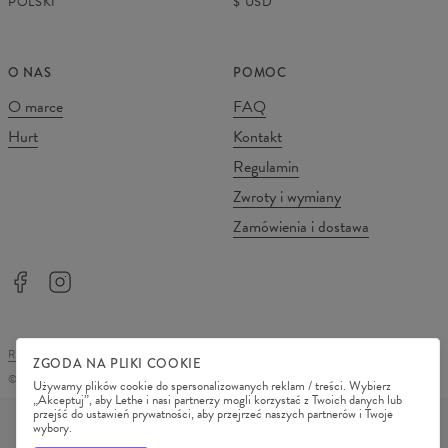
POLSKI
$
USD
O NAS
POMOC
O marce
FAQ
Hurt
Kontakt
Regulamin
Zwroty i wymiany
Zamówienia i dostawa
REGULAMIN SKLEPU
POLITYKA PRYWATNOŚCI
ZGODA NA PLIKI COOKIE
©
2026
Change Into Colours
Używamy plików cookie do spersonalizowanych reklam / treści. Wybierz
„Akceptuj”, aby Lethe i nasi partnerzy mogli korzystać z Twoich danych lub
METODY PŁATNOŚCI
przejść do ustawień prywatności, aby przejrzeć naszych partnerów i Twoje
wybory.