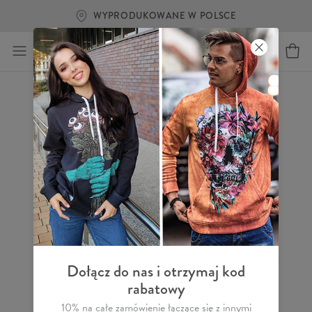
WYPRODUKOWANE W POLSCE
Dołącz do nas i otrzymaj kod
rabatowy
10% na całe zamówienie łączące się z innymi