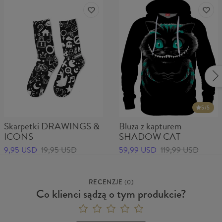
5
/5
Skarpetki DRAWINGS &
Bluza z kapturem
ICONS
SHADOW CAT
9,95 USD
19,95 USD
59,99 USD
119,99 USD
RECENZJE
(
0
)
Co klienci sądzą o tym produkcie?