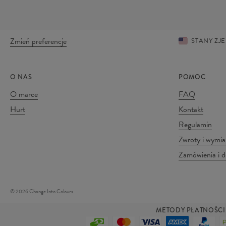
Zmień preferencje
STANY Z
O NAS
POMOC
O marce
FAQ
Hurt
Kontakt
Regulamin
Zwroty i wymi
Zamówienia i 
©
2026
Change Into Colours
METODY PŁATNOŚCI