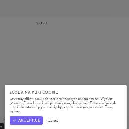
$
USD
ZGODA NA PLIKI COOKIE
Używamy plików cookie do spersonalizowanych reklam / treści. Wybierz
„Akceptuj”, aby Lethe i nasi partnerzy mogli korzystać z Twoich danych lub
przejść do ustawień prywatności, aby przejrzeć naszych partnerów i Twoje
REGULAMIN SKLEPU
POLITYKA PRYWATNOŚCI
wybory.
NASI PARTNERZY
AKCEPTUJĘ
Odrzuć