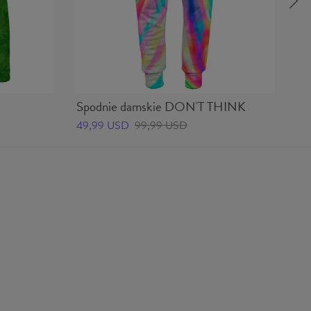
?
Spodnie damskie DON'T THINK
Da
T
49,99 USD
99,99 USD
59