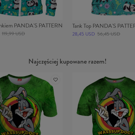
zamkiem PANDA'S PATTERN
Tank Top PANDA'S PATT
119,99 USD
28,45 USD
56,45 USD
Najczęściej kupowane razem!