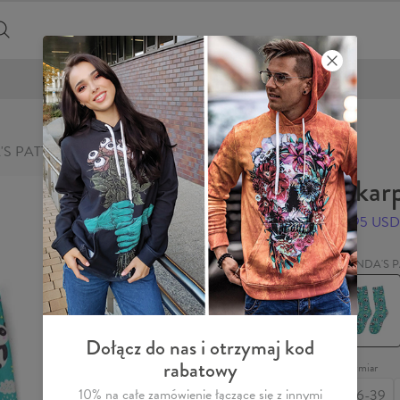
DARMOWA DOSTAWA OD 200 ZŁ
A'S PATTERN
Skar
9,95 USD
PANDA'S 
Skarpetki
PANDA'S
PATTER
Dołącz do nas i otrzymaj kod
rabatowy
Rozmiar
10% na całe zamówienie łączące się z innymi
36-39