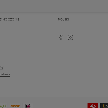
JEDNOCZONE
POLSKI
any
dostawa