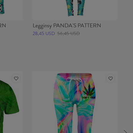
ERN
Legginsy PANDA'S PATTERN
Da
P
28,45 USD
56,45 USD
59