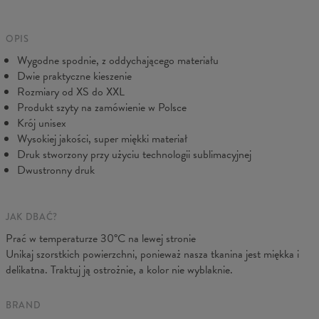
Pochodzenie:
Wyprodukowano w Unii Europejskiej
prosimy skontaktuj się z naszą Obsługą Klienta. Dołożymy
Dostępność:
Szyte na zamówienie
wszelkich starań, abyś był w pełni zadowolony.
OPIS
Wygodne spodnie, z oddychającego materiału
Dwie praktyczne kieszenie
Rozmiary od XS do XXL
Produkt szyty na zamówienie w Polsce
Krój unisex
Wysokiej jakości, super miękki materiał
Druk stworzony przy użyciu technologii sublimacyjnej
Dwustronny druk
JAK DBAĆ?
Mierzone na płasko
Prać w temperaturze 30°C na lewej stronie
Unikaj szorstkich powierzchni, ponieważ nasza tkanina jest miękka i
CM
XS
S
M
L
XL
XXL
delikatna. Traktuj ją ostrożnie, a kolor nie wyblaknie.
A - Długość
102
104
106
108
110
112
B - Szerokość pasa
38
40
42
43
45
47
BRAND
C - Szerokość bioder
55
57
59
60
62
64