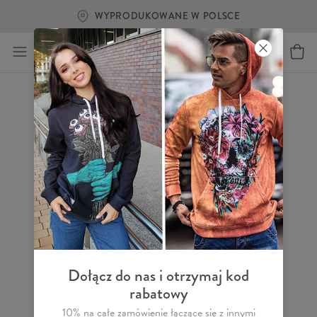
WYPRODUKOWANE W POLSCE
Dołącz do nas i otrzymaj kod
rabatowy
10% na całe zamówienie łączące się z innymi