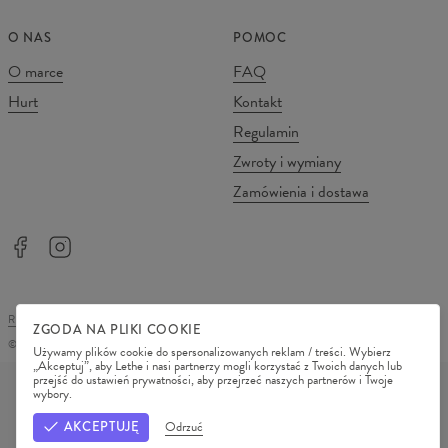
O NAS
POMOC
O marce
FAQ
Hurt
Kontakt
Regulamin
Zwroty i wymiany
Zamówienia i dostawa
REGULAMIN SKLEPU
POLITYKA PRYWATNOŚCI
ZGODA NA PLIKI COOKIE
©
2026
Change Into Colours
Używamy plików cookie do spersonalizowanych reklam / treści. Wybierz
„Akceptuj”, aby Lethe i nasi partnerzy mogli korzystać z Twoich danych lub
METODY PŁATNOŚCI
przejść do ustawień prywatności, aby przejrzeć naszych partnerów i Twoje
wybory.
NASI PARTNERZY
AKCEPTUJĘ
Odrzuć