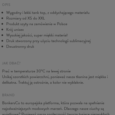
wszelkich starań, abyś był w pełni zadowolony.
Mierzone na płasko
OPIS
Wygodny i lekki tank top, z oddychającego materiału
CM
XS
S
M
L
XL
XXL
3XL
4XL
Rozmiary od XS do XXL
A - Długość
71
73
74
76
78
80
82
84
Produkt szyty na zamówienie w Polsce
B - Sz. klatki
46
48
50
52
54
57
60
63
Krój unisex
Wysokiej jakości, super miękki materiał
Druk stworzony przy użyciu technologii sublimacyjnej
Dwustronny druk
JAK DBAĆ?
Prać w temperaturze 30°C na lewej stronie
Unikaj szorstkich powierzchni, ponieważ nasza tkanina jest miękka i
delikatna. Traktuj ją ostrożnie, a kolor nie wyblaknie.
BRAND
BonkersCo to europejska platforma, która pozwala na spełnienie
najodważniejszych modowych marzeń. Dlaczego nasze ciuchy są
wyjątkowe? Ponieważ naszą społeczność tworzą tysiące niezwykłych